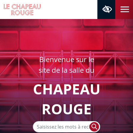
Aller au contenu
Aller au menu
Navigation principale
Panneau de gestion des cookies
Bienvenue sur le
site de la salle du
CHAPEAU
ROUGE