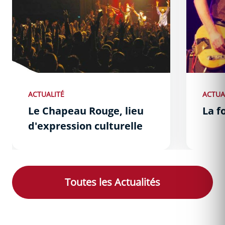
ACTUALITÉ
ACTUA
Le Chapeau Rouge, lieu
La f
d'expression culturelle
Toutes les
Actualités